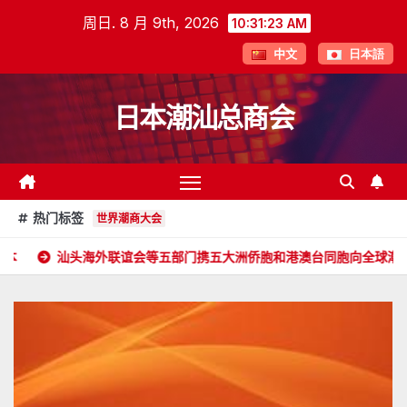
跳
周日. 8 月 9th, 2026
10:31:24 AM
至
中文
日本語
内
容
日本潮汕总商会
热门标签
世界潮商大会
外联谊会等五部门携五大洲侨胞和港澳台同胞向全球潮人拜年！