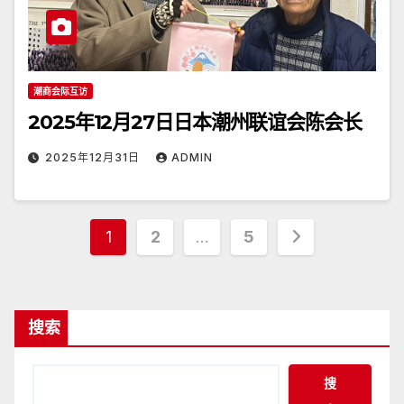
潮商会际互访
2025年12月27日日本潮州联谊会陈会长
2025年12月31日
ADMIN
文
1
2
…
5
章
分
搜索
页
搜