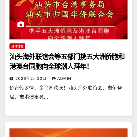
活动信息
汕头海外联谊会等五部门携五大洲侨胞和
港澳台同胞向全球潮人拜年！
2026年2月20日
ADMIN
侨音传乡情，金马同欢庆！汕头海外联谊会、市侨务
局、市港澳事务…