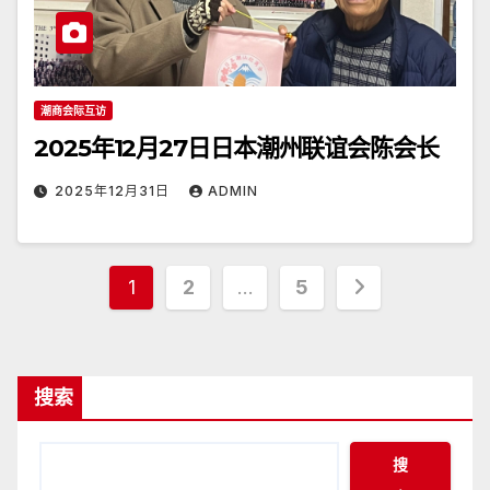
潮商会际互访
2025年12月27日日本潮州联谊会陈会长
2025年12月31日
ADMIN
文
1
2
…
5
章
分
搜索
页
搜