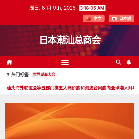
跳
周日. 8 月 9th, 2026
3:18:06 AM
至
中文
日本語
内
容
日本潮汕总商会
热门标签
世界潮商大会
会等五部门携五大洲侨胞和港澳台同胞向全球潮人拜年！
郑旭畅