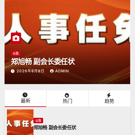
公告
日本潮汕总商会开放申请
2026年6月15日
ADMIN
最新
热门
趋势
公告
郑旭畅 副会长委任状