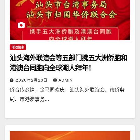
活动信息
汕头海外联谊会等五部门携五大洲侨胞和
港澳台同胞向全球潮人拜年！
2026年2月20日
ADMIN
侨音传乡情，金马同欢庆！汕头海外联谊会、市侨务
局、市港澳事务…