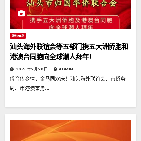
活动信息
汕头海外联谊会等五部门携五大洲侨胞和
港澳台同胞向全球潮人拜年！
2026年2月20日
ADMIN
侨音传乡情，金马同欢庆！汕头海外联谊会、市侨务
局、市港澳事务…