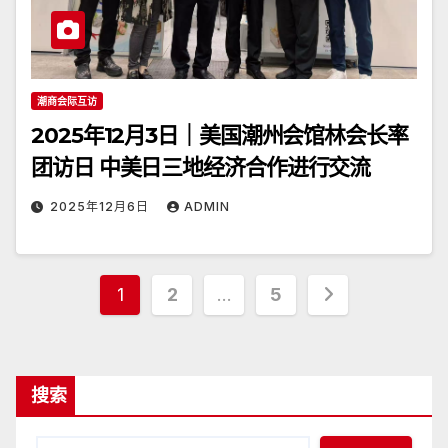
潮商会际互访
2025年12月3日｜美国潮州会馆林会长率
团访日 中美日三地经济合作进行交流
2025年12月6日
ADMIN
文
1
2
…
5
章
分
搜索
页