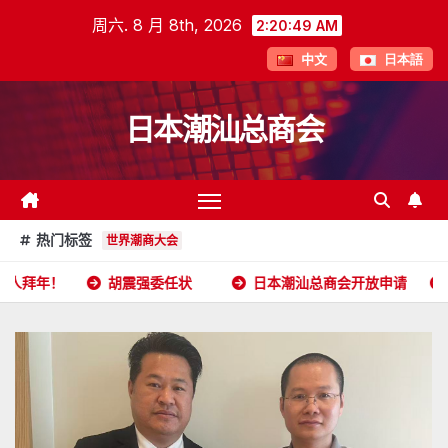
跳
周六. 8 月 8th, 2026
2:20:50 AM
至
中文
日本語
内
容
日本潮汕总商会
热门标签
世界潮商大会
胡震强委任状
日本潮汕总商会开放申请
2026年5