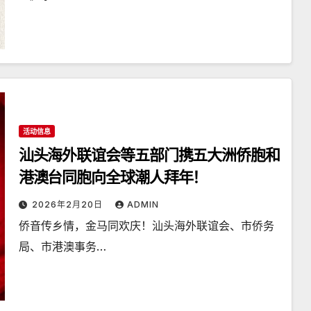
活动信息
汕头海外联谊会等五部门携五大洲侨胞和
港澳台同胞向全球潮人拜年！
2026年2月20日
ADMIN
侨音传乡情，金马同欢庆！汕头海外联谊会、市侨务
局、市港澳事务…