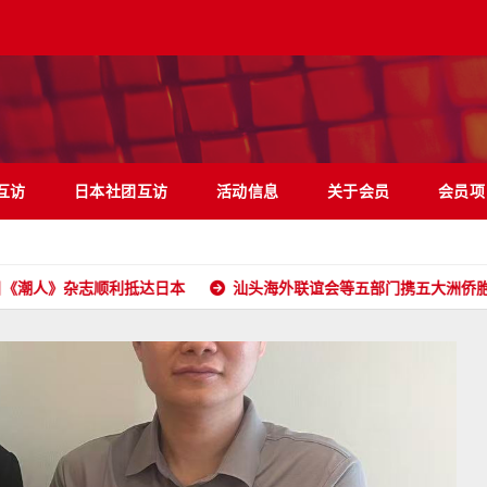
互访
日本社团互访
活动信息
关于会员
会员项
杂志顺利抵达日本
汕头海外联谊会等五部门携五大洲侨胞和港澳台同