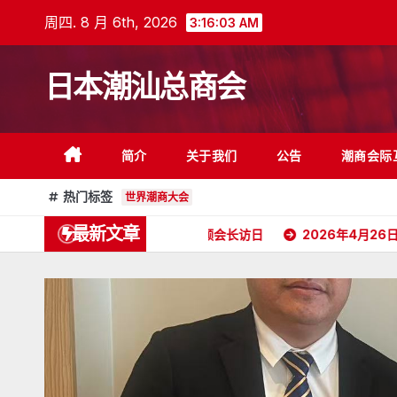
跳
周四. 8 月 6th, 2026
3:16:04 AM
至
内
日本潮汕总商会
容
简介
关于我们
公告
潮商会际
热门标签
世界潮商大会
最新文章
6年5月16日杭州潮汕商会颜会长访日
2026年4月26日《潮人》