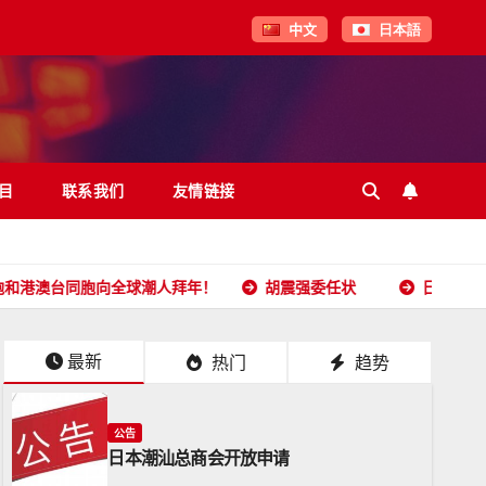
中文
日本語
目
联系我们
友情链接
胞向全球潮人拜年！
胡震强委任状
日本潮汕总商会开放
最新
热门
趋势
公告
日本潮汕总商会开放申请