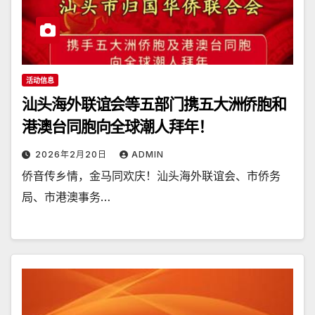
活动信息
汕头海外联谊会等五部门携五大洲侨胞和
港澳台同胞向全球潮人拜年！
2026年2月20日
ADMIN
侨音传乡情，金马同欢庆！汕头海外联谊会、市侨务
局、市港澳事务…