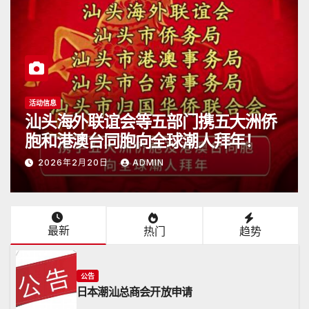
公告
胡震强委任状
2026年2月1日
ADMIN
最新
热门
趋势
公告
日本潮汕总商会开放申请