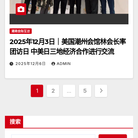
潮商会际互访
2025年12月3日｜美国潮州会馆林会长率
团访日 中美日三地经济合作进行交流
2025年12月6日
ADMIN
文
1
2
…
5
章
分
搜索
页