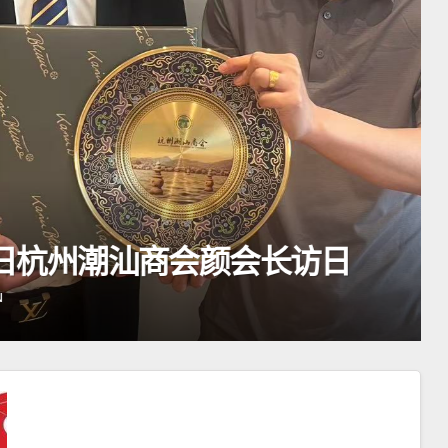
汕商会颜会长访日