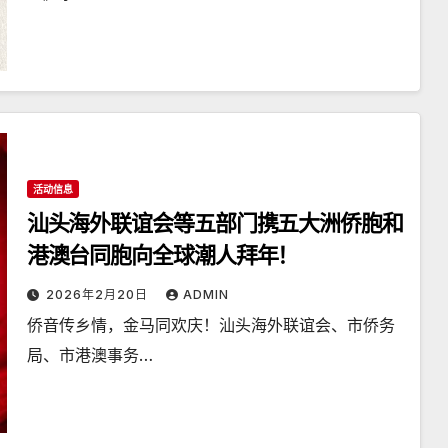
活动信息
汕头海外联谊会等五部门携五大洲侨胞和
港澳台同胞向全球潮人拜年！
2026年2月20日
ADMIN
侨音传乡情，金马同欢庆！汕头海外联谊会、市侨务
局、市港澳事务…