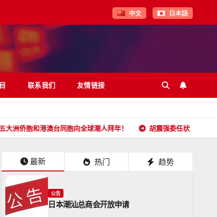
中文
日本語
目
联系我们
友情链接
港澳台同胞向全球潮人拜年！
胡震强委任状
日本潮汕总
最新
热门
趋势
公告
日本潮汕总商会开放申请