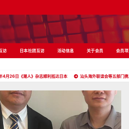
互访
日本社团互访
活动信息
关于会员
会员项
《潮人》杂志顺利抵达日本
汕头海外联谊会等五部门携五大洲侨胞和