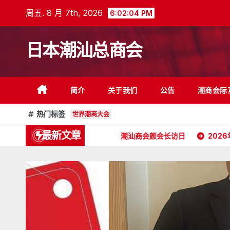
跳
周五. 8 月 7th, 2026
6:02:06 PM
至
内
日本潮汕总商会
容
简介
关于我们
公告
潮商会际
热门标签
世界潮商大会
最新文章
2026年5月16日杭州潮汕商会颜会长访日
2026年4月26日