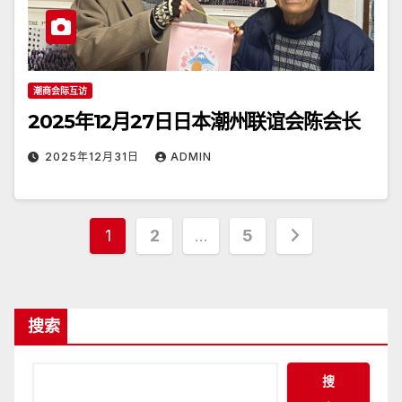
潮商会际互访
2025年12月27日日本潮州联谊会陈会长
2025年12月31日
ADMIN
文
1
2
…
5
章
分
搜索
页
搜