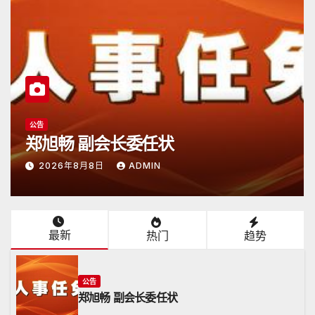
公告
日本潮汕总商会开放申请
2026年6月15日
ADMIN
最新
热门
趋势
公告
郑旭畅 副会长委任状