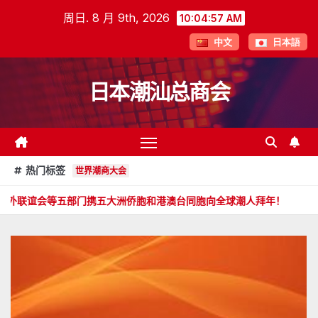
跳
周日. 8 月 9th, 2026
10:04:58 AM
至
中文
日本語
内
容
日本潮汕总商会
热门标签
世界潮商大会
门携五大洲侨胞和港澳台同胞向全球潮人拜年！
郑旭畅 副会长