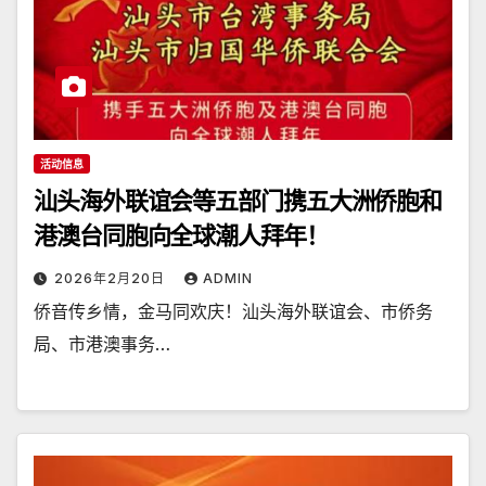
活动信息
汕头海外联谊会等五部门携五大洲侨胞和
港澳台同胞向全球潮人拜年！
2026年2月20日
ADMIN
侨音传乡情，金马同欢庆！汕头海外联谊会、市侨务
局、市港澳事务…