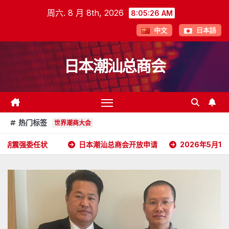
跳
周六. 8 月 8th, 2026
8:05:27 AM
至
中文
日本語
内
容
日本潮汕总商会
热门标签
世界潮商大会
日本潮汕总商会开放申请
2026年5月16日杭州潮汕商会颜会长