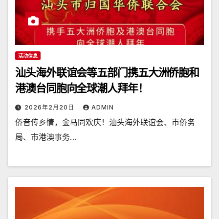
活动信息
汕头海外联谊会等五部门携五大洲侨胞和
港澳台同胞向全球潮人拜年！
2026年2月20日
ADMIN
侨音传乡情，金马同欢庆！汕头海外联谊会、市侨务
局、市港澳事务…