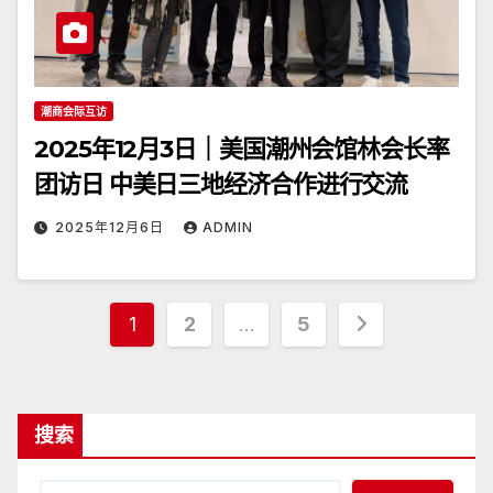
潮商会际互访
2025年12月3日｜美国潮州会馆林会长率
团访日 中美日三地经济合作进行交流
2025年12月6日
ADMIN
文
1
2
…
5
章
分
搜索
页