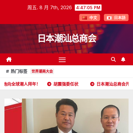
跳
周五. 8 月 7th, 2026
4:47:06 PM
至
中文
日本語
内
容
日本潮汕总商会
热门标签
世界潮商大会
人拜年！
胡震强委任状
日本潮汕总商会开放申请
2