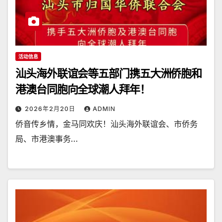
活动信息
汕头海外联谊会等五部门携五大洲侨胞和
港澳台同胞向全球潮人拜年！
2026年2月20日
ADMIN
侨音传乡情，金马同欢庆！汕头海外联谊会、市侨务
局、市港澳事务…