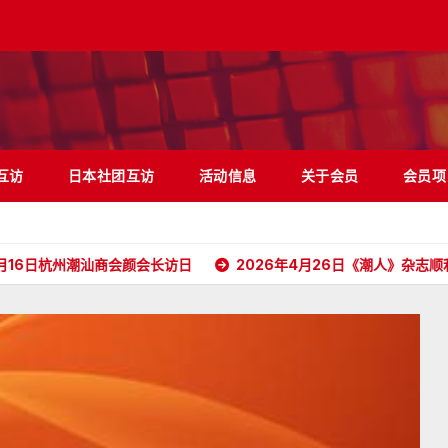
互访
日本社团互访
活动信息
关于会员
会员项
潮汕商会颜会长访日
2026年4月26日《潮人》杂志顺利抵达日本