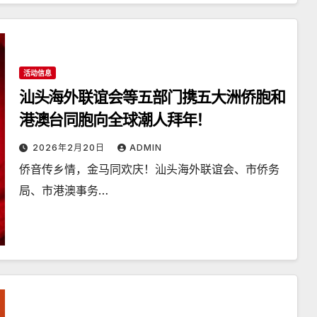
活动信息
汕头海外联谊会等五部门携五大洲侨胞和
港澳台同胞向全球潮人拜年！
2026年2月20日
ADMIN
侨音传乡情，金马同欢庆！汕头海外联谊会、市侨务
局、市港澳事务…