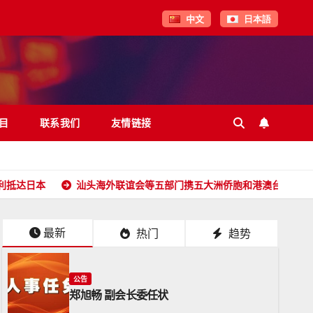
中文
日本語
目
联系我们
友情链接
汕头海外联谊会等五部门携五大洲侨胞和港澳台同胞向全球潮人拜年
最新
热门
趋势
公告
郑旭畅 副会长委任状