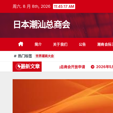
跳
周六. 8 月 8th, 2026
11:45:19 AM
至
内
日本潮汕总商会
容
简介
关于我们
公告
潮商会际
热门标签
世界潮商大会
最新文章
会长委任状
日本潮汕总商会开放申请
2026年5月16日杭州