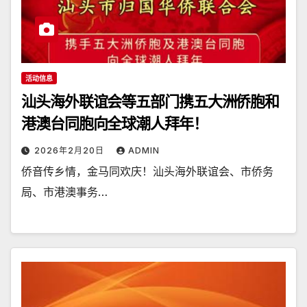
活动信息
汕头海外联谊会等五部门携五大洲侨胞和
港澳台同胞向全球潮人拜年！
2026年2月20日
ADMIN
侨音传乡情，金马同欢庆！汕头海外联谊会、市侨务
局、市港澳事务…