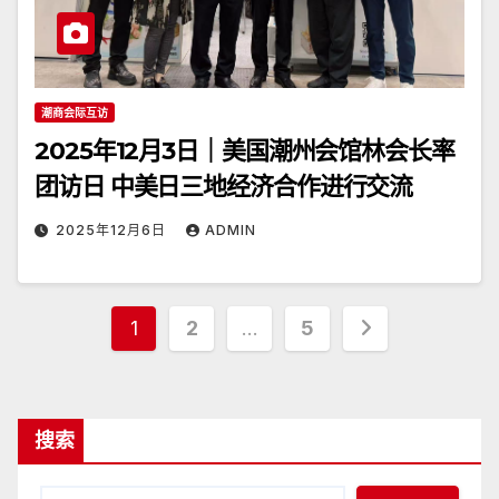
潮商会际互访
2025年12月3日｜美国潮州会馆林会长率
团访日 中美日三地经济合作进行交流
2025年12月6日
ADMIN
文
1
2
…
5
章
分
搜索
页