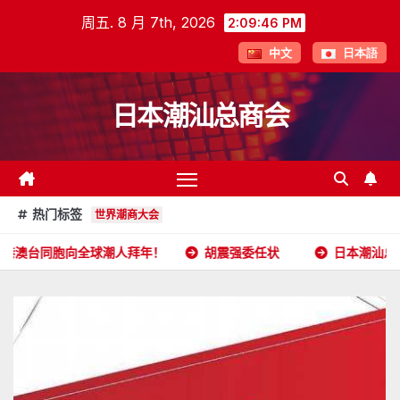
跳
周五. 8 月 7th, 2026
2:09:48 PM
至
中文
日本語
内
容
日本潮汕总商会
热门标签
世界潮商大会
球潮人拜年！
胡震强委任状
日本潮汕总商会开放申请