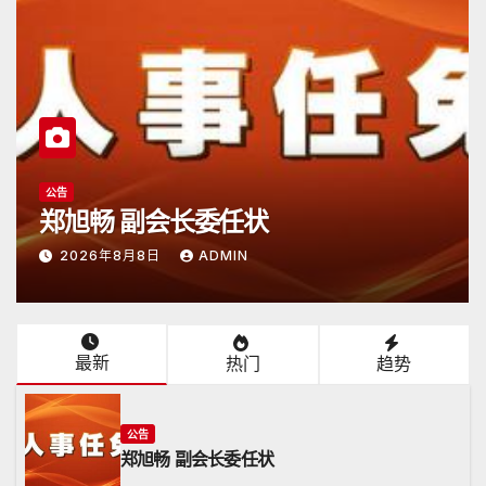
公告
日本潮汕总商会开放申请
2026年6月15日
ADMIN
最新
热门
趋势
公告
郑旭畅 副会长委任状