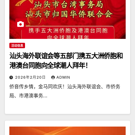
活动信息
汕头海外联谊会等五部门携五大洲侨胞和
港澳台同胞向全球潮人拜年！
2026年2月20日
ADMIN
侨音传乡情，金马同欢庆！汕头海外联谊会、市侨务
局、市港澳事务…