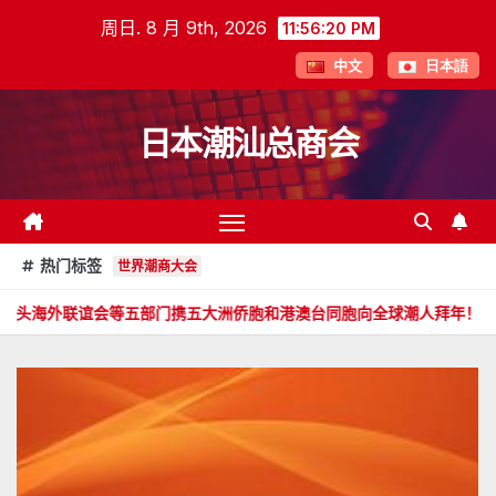
跳
周日. 8 月 9th, 2026
11:56:21 PM
至
中文
日本語
内
容
日本潮汕总商会
热门标签
世界潮商大会
等五部门携五大洲侨胞和港澳台同胞向全球潮人拜年！
郑旭畅 