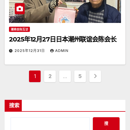
潮商会际互访
2025年12月27日日本潮州联谊会陈会长
2025年12月31日
ADMIN
文
1
2
…
5
章
分
搜索
页
搜