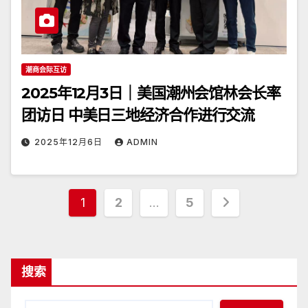
潮商会际互访
2025年12月3日｜美国潮州会馆林会长率
团访日 中美日三地经济合作进行交流
2025年12月6日
ADMIN
文
1
2
…
5
章
分
搜索
页