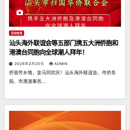
活动信息
汕头海外联谊会等五部门携五大洲侨胞和
港澳台同胞向全球潮人拜年！
2026年2月20日
ADMIN
侨音传乡情，金马同欢庆！汕头海外联谊会、市侨务
局、市港澳事务…