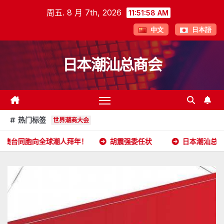
跳
周五. 8 月 7th, 2026
11:51:59 AM
至
中文
日本語
内
容
日本潮汕总商会
热门标签
世界潮商大会
潮人拜年！
胡震强委任状
日本潮汕总商会开放申请