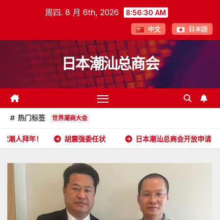
跳
周四. 8 月 6th, 2026
8:56:32 AM
至
中文
日本語
内
容
日本潮汕总商会
热门标签
世界潮商大会
胡震强委任状
日本潮汕总商会开放申请
2026年5