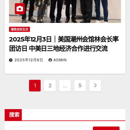
潮商会际互访
2025年12月3日｜美国潮州会馆林会长率
团访日 中美日三地经济合作进行交流
2025年12月6日
ADMIN
文
1
2
…
5
章
分
搜索
页