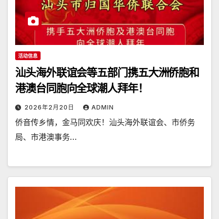
活动信息
汕头海外联谊会等五部门携五大洲侨胞和
港澳台同胞向全球潮人拜年！
2026年2月20日
ADMIN
侨音传乡情，金马同欢庆！汕头海外联谊会、市侨务
局、市港澳事务…