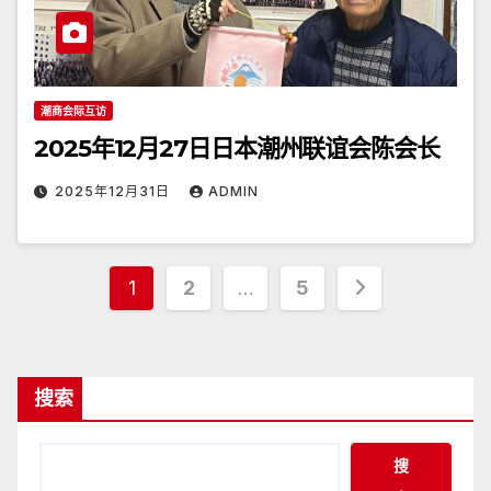
潮商会际互访
2025年12月27日日本潮州联谊会陈会长
2025年12月31日
ADMIN
文
1
2
…
5
章
分
搜索
页
搜