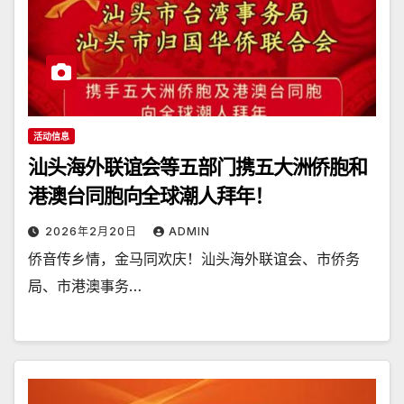
活动信息
汕头海外联谊会等五部门携五大洲侨胞和
港澳台同胞向全球潮人拜年！
2026年2月20日
ADMIN
侨音传乡情，金马同欢庆！汕头海外联谊会、市侨务
局、市港澳事务…