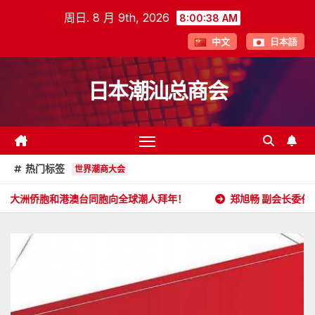
跳
周日. 8 月 9th, 2026
8:00:39 AM
至
中文
日本語
内
容
日本潮汕总商会
热门标签
世界潮商大会
澳台同胞向全球潮人拜年！
郑旭畅 副会长委任状
日本潮