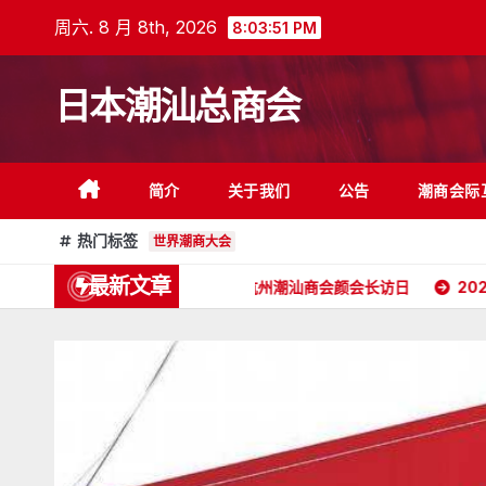
跳
周六. 8 月 8th, 2026
8:03:53 PM
至
内
日本潮汕总商会
容
简介
关于我们
公告
潮商会际
热门标签
世界潮商大会
最新文章
2026年5月16日杭州潮汕商会颜会长访日
2026年4月2