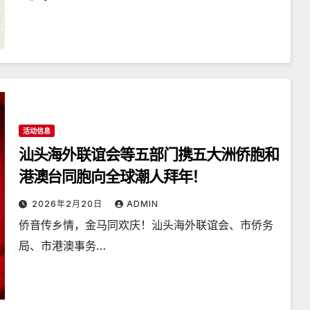
活动信息
汕头海外联谊会等五部门携五大洲侨胞和
港澳台同胞向全球潮人拜年！
2026年2月20日
ADMIN
侨音传乡情，金马同欢庆！汕头海外联谊会、市侨务
局、市港澳事务…