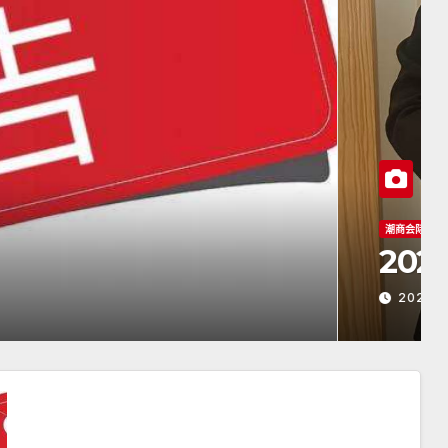
汕商会颜会长访日