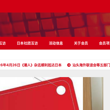
互访
日本社团互访
活动信息
关于会员
会员项
6日《潮人》杂志顺利抵达日本
汕头海外联谊会等五部门携五大洲侨