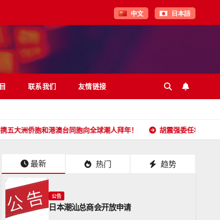
中文
日本語
目
联系我们
友情链接
胞和港澳台同胞向全球潮人拜年！
胡震强委任状
日本潮汕
最新
热门
趋势
公告
日本潮汕总商会开放申请