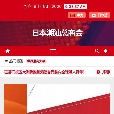
跳
周六. 8 月 8th, 2026
9:03:38 AM
至
中文
日本語
内
容
日本潮汕总商会
热门标签
世界潮商大会
五大洲侨胞和港澳台同胞向全球潮人拜年！
郑旭畅 副会长委任状