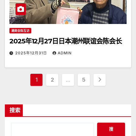
潮商会际互访
2025年12月27日日本潮州联谊会陈会长
2025年12月31日
ADMIN
文
1
2
…
5
章
分
搜索
页
搜