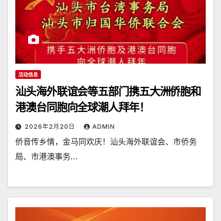
活动信息
汕头海外联谊会等五部门携五大洲侨胞和
港澳台同胞向全球潮人拜年！
2026年2月20日
ADMIN
侨音传乡情，金马同欢庆！汕头海外联谊会、市侨务
局、市港澳事务…