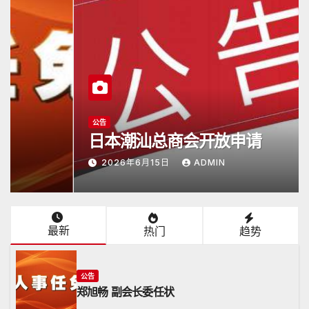
公告
日本潮汕总商会开放申请
2026年6月15日
ADMIN
最新
热门
趋势
公告
郑旭畅 副会长委任状