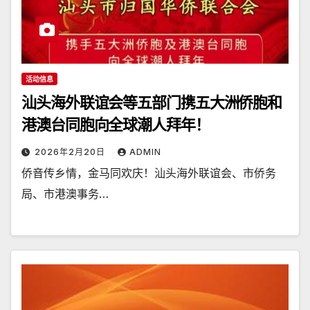
活动信息
汕头海外联谊会等五部门携五大洲侨胞和
港澳台同胞向全球潮人拜年！
2026年2月20日
ADMIN
侨音传乡情，金马同欢庆！汕头海外联谊会、市侨务
局、市港澳事务…