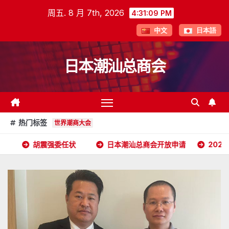
跳
周五. 8 月 7th, 2026
4:31:10 PM
至
中文
日本語
内
容
日本潮汕总商会
热门标签
世界潮商大会
强委任状
日本潮汕总商会开放申请
2026年5月16日杭