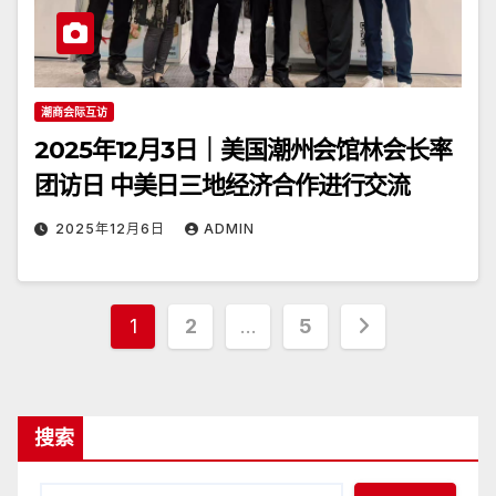
潮商会际互访
2025年12月3日｜美国潮州会馆林会长率
团访日 中美日三地经济合作进行交流
2025年12月6日
ADMIN
文
1
2
…
5
章
分
搜索
页