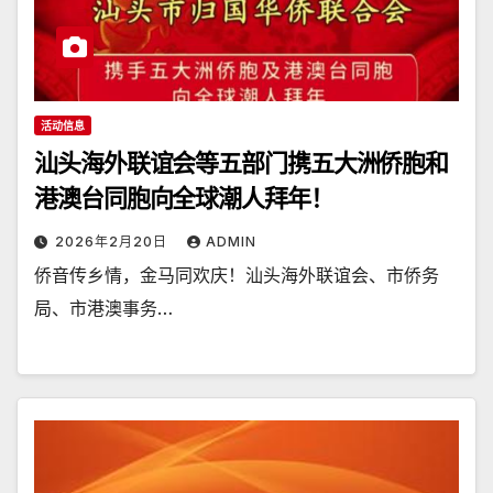
活动信息
汕头海外联谊会等五部门携五大洲侨胞和
港澳台同胞向全球潮人拜年！
2026年2月20日
ADMIN
侨音传乡情，金马同欢庆！汕头海外联谊会、市侨务
局、市港澳事务…