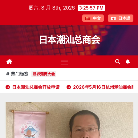
跳
周六. 8 月 8th, 2026
3:25:58 PM
至
中文
日本語
内
容
日本潮汕总商会
热门标签
世界潮商大会
商会开放申请
2026年5月16日杭州潮汕商会颜会长访日
2