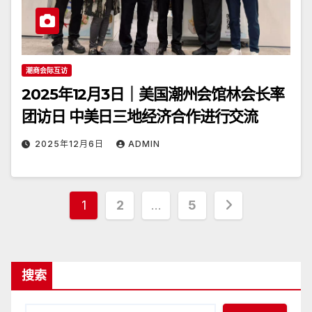
潮商会际互访
2025年12月3日｜美国潮州会馆林会长率
团访日 中美日三地经济合作进行交流
2025年12月6日
ADMIN
文
1
2
…
5
章
分
搜索
页