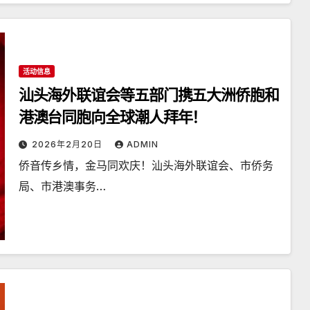
活动信息
汕头海外联谊会等五部门携五大洲侨胞和
港澳台同胞向全球潮人拜年！
2026年2月20日
ADMIN
侨音传乡情，金马同欢庆！汕头海外联谊会、市侨务
局、市港澳事务…