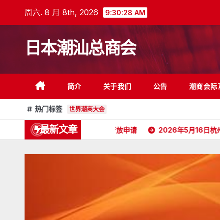
跳
周六. 8 月 8th, 2026
9:30:29 AM
至
内
日本潮汕总商会
容
简介
关于我们
公告
潮商会际
热门标签
世界潮商大会
最新文章
日本潮汕总商会开放申请
2026年5月16日杭州潮汕商会颜