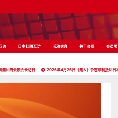
互访
日本社团互访
活动信息
关于会员
会员项
会长访日
2026年4月26日《潮人》杂志顺利抵达日本
汕头