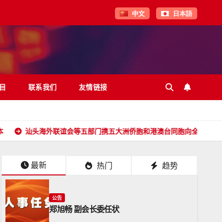
中文
日本語
目
联系我们
友情链接
海外联谊会等五部门携五大洲侨胞和港澳台同胞向全球潮人拜年！
最新
热门
趋势
公告
郑旭畅 副会长委任状