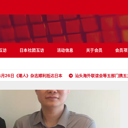
互访
日本社团互访
活动信息
关于会员
会员项
潮人》杂志顺利抵达日本
汕头海外联谊会等五部门携五大洲侨胞和港