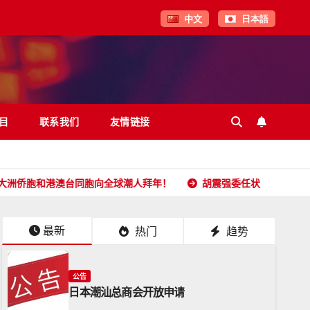
中文
日本語
目
联系我们
友情链接
澳台同胞向全球潮人拜年！
胡震强委任状
日本潮汕总商
最新
热门
趋势
公告
日本潮汕总商会开放申请