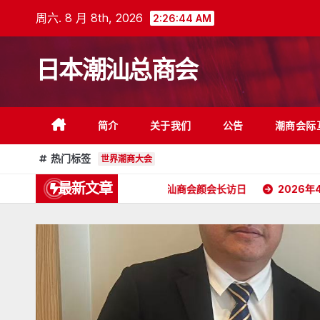
跳
周六. 8 月 8th, 2026
2:26:46 AM
至
内
日本潮汕总商会
容
简介
关于我们
公告
潮商会际
热门标签
世界潮商大会
最新文章
2026年5月16日杭州潮汕商会颜会长访日
2026年4月26日《