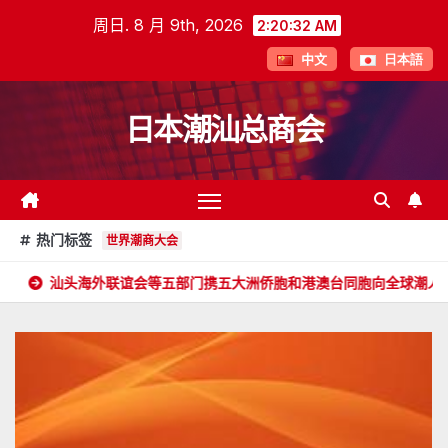
跳
周日. 8 月 9th, 2026
2:20:33 AM
至
中文
日本語
内
容
日本潮汕总商会
热门标签
世界潮商大会
联谊会等五部门携五大洲侨胞和港澳台同胞向全球潮人拜年！
郑