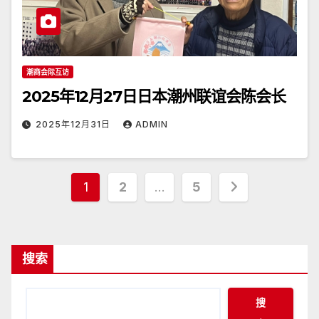
潮商会际互访
2025年12月27日日本潮州联谊会陈会长
2025年12月31日
ADMIN
文
1
2
…
5
章
分
搜索
页
搜