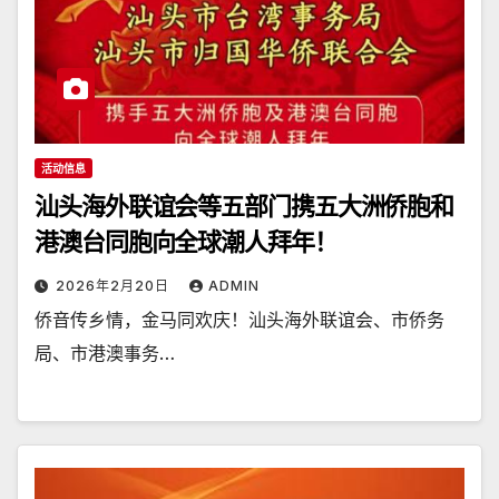
活动信息
汕头海外联谊会等五部门携五大洲侨胞和
港澳台同胞向全球潮人拜年！
2026年2月20日
ADMIN
侨音传乡情，金马同欢庆！汕头海外联谊会、市侨务
局、市港澳事务…