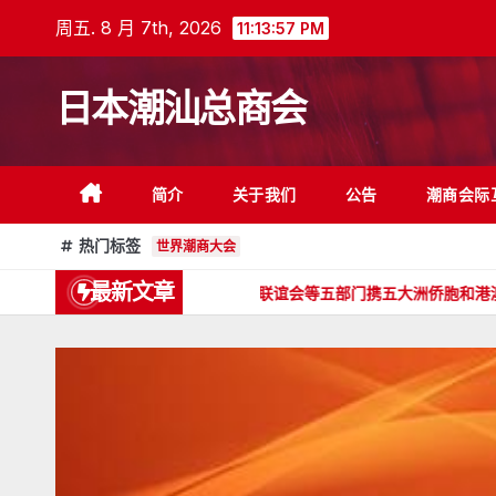
跳
周五. 8 月 7th, 2026
11:13:59 PM
至
内
日本潮汕总商会
容
简介
关于我们
公告
潮商会际
热门标签
世界潮商大会
最新文章
利抵达日本
汕头海外联谊会等五部门携五大洲侨胞和港澳台同胞向