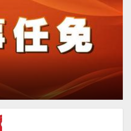
海外联谊会等五部门携五大洲侨胞
潮人拜年！
月20日
ADMIN