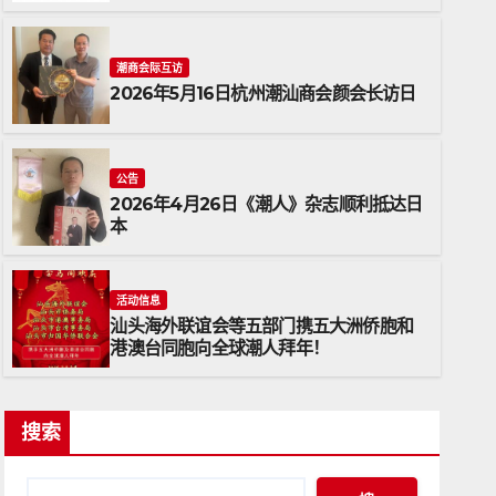
潮商会际互访
2026年5月16日杭州潮汕商会颜会长访日
公告
2026年4月26日《潮人》杂志顺利抵达日
本
和港澳台同胞向
公告
胡震强委任
活动信息
汕头海外联谊会等五部门携五大洲侨胞和
2026年2月1日
A
港澳台同胞向全球潮人拜年！
搜索