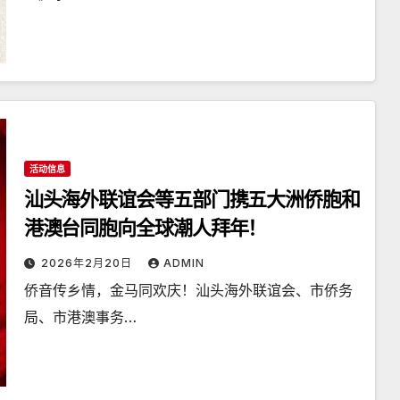
活动信息
汕头海外联谊会等五部门携五大洲侨胞和
港澳台同胞向全球潮人拜年！
2026年2月20日
ADMIN
侨音传乡情，金马同欢庆！汕头海外联谊会、市侨务
局、市港澳事务…