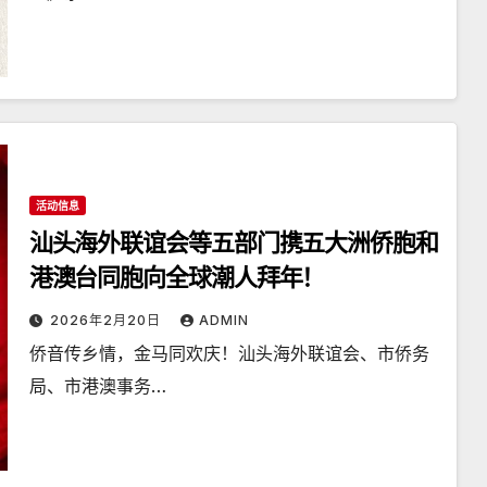
活动信息
汕头海外联谊会等五部门携五大洲侨胞和
港澳台同胞向全球潮人拜年！
2026年2月20日
ADMIN
侨音传乡情，金马同欢庆！汕头海外联谊会、市侨务
局、市港澳事务…