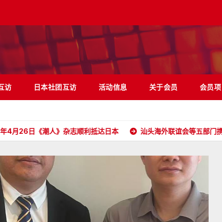
互访
日本社团互访
活动信息
关于会员
会员项
日《潮人》杂志顺利抵达日本
汕头海外联谊会等五部门携五大洲侨胞