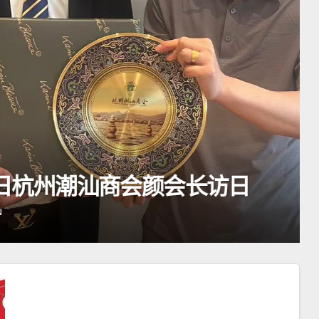
汕商会颜会长访日