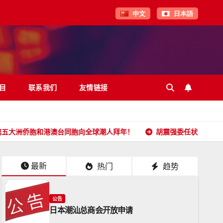
中文
日本語
目
联系我们
友情链接
和港澳台同胞向全球潮人拜年！
胡震强委任状
日本潮汕总
最新
热门
趋势
公告
日本潮汕总商会开放申请