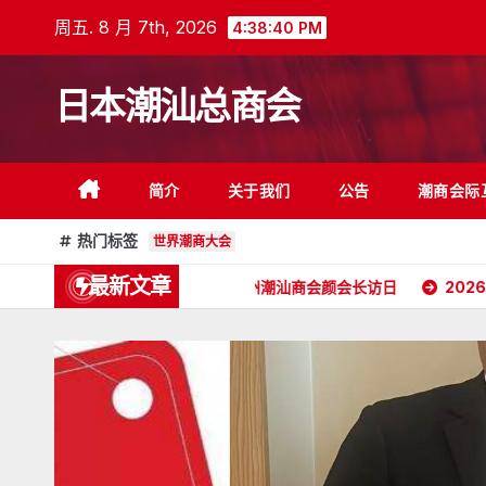
跳
周五. 8 月 7th, 2026
4:38:41 PM
至
内
日本潮汕总商会
容
简介
关于我们
公告
潮商会际
热门标签
世界潮商大会
最新文章
2026年5月16日杭州潮汕商会颜会长访日
2026年4月26