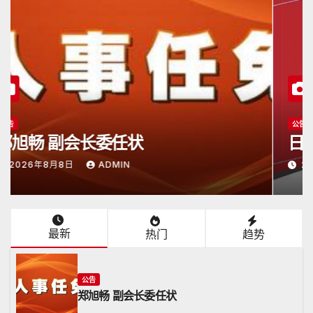
公告
日本潮汕总商会开放申请
2026年6月15日
ADMIN
最新
热门
趋势
公告
郑旭畅 副会长委任状