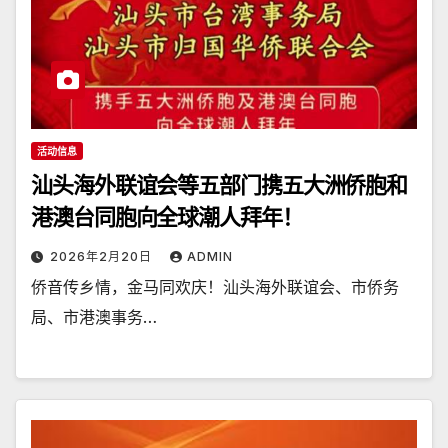
活动信息
汕头海外联谊会等五部门携五大洲侨胞和
港澳台同胞向全球潮人拜年！
2026年2月20日
ADMIN
侨音传乡情，金马同欢庆！汕头海外联谊会、市侨务
局、市港澳事务…