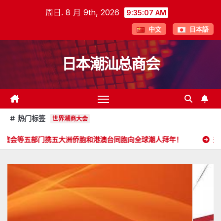
跳
周日. 8 月 9th, 2026
9:35:09 AM
至
中文
日本語
内
容
日本潮汕总商会
热门标签
世界潮商大会
五大洲侨胞和港澳台同胞向全球潮人拜年！
郑旭畅 副会长委任