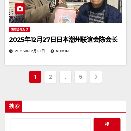
潮商会际互访
2025年12月27日日本潮州联谊会陈会长
2025年12月31日
ADMIN
文
1
2
…
5
章
分
搜索
页
搜