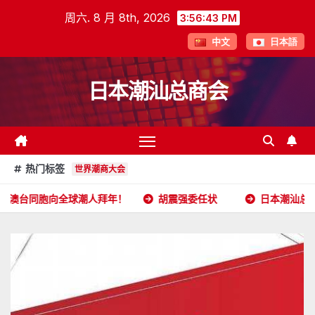
跳
周六. 8 月 8th, 2026
3:56:45 PM
至
中文
日本語
内
容
日本潮汕总商会
热门标签
世界潮商大会
球潮人拜年！
胡震强委任状
日本潮汕总商会开放申请