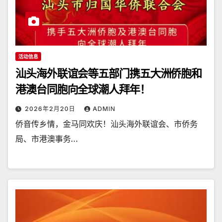
活动信息
汕头海外联谊会等五部门携五大洲侨胞和
港澳台同胞向全球潮人拜年！
2026年2月20日
ADMIN
侨音传乡情，金马同欢庆！汕头海外联谊会、市侨务
局、市港澳事务…