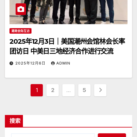
潮商会际互访
2025年12月3日｜美国潮州会馆林会长率
团访日 中美日三地经济合作进行交流
2025年12月6日
ADMIN
文
1
2
…
5
章
分
搜索
页