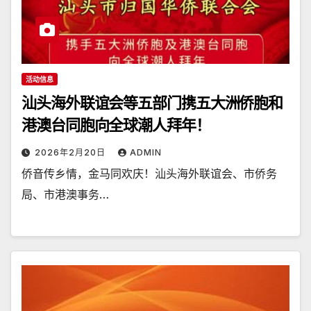
活动信息
汕头海外联谊会等五部门携五大洲侨胞和
港澳台同胞向全球潮人拜年！
2026年2月20日
ADMIN
侨音传乡情，金马同欢庆！汕头海外联谊会、市侨务
局、市港澳事务…