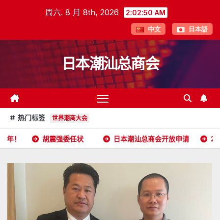
跳
周六. 8 月 8th, 2026
2:02:51 AM
至
中文
日本語
内
容
日本潮汕总商会
热门标签
世界潮商大会
胡震强委任状
日本潮汕总商会开放申请
2026年5月1