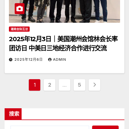
潮商会际互访
2025年12月3日｜美国潮州会馆林会长率
团访日 中美日三地经济合作进行交流
2025年12月6日
ADMIN
文
1
2
…
5
章
分
搜索
页