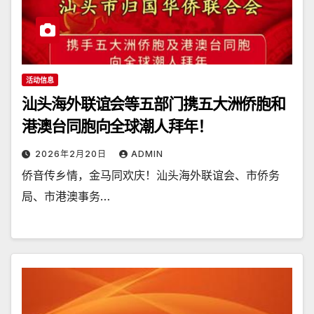
活动信息
汕头海外联谊会等五部门携五大洲侨胞和
港澳台同胞向全球潮人拜年！
2026年2月20日
ADMIN
侨音传乡情，金马同欢庆！汕头海外联谊会、市侨务
局、市港澳事务…