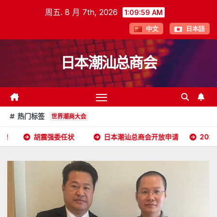
跳
周五. 8 月 7th, 2026
1:10:00 AM
至
中文
日本語
内
容
日本潮汕总商会
热门标签
世界潮商大会
强委任状
日本潮汕总商会开放申请
2026年5月16日杭