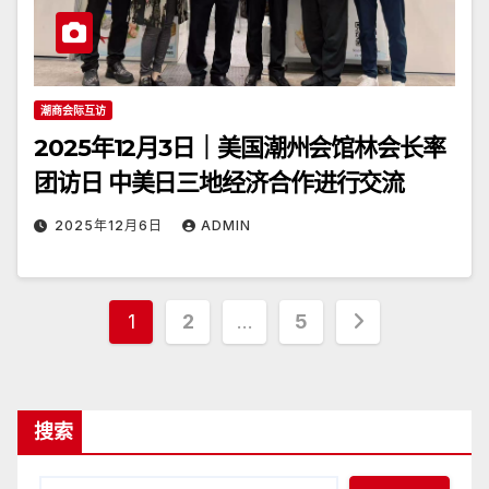
潮商会际互访
2025年12月3日｜美国潮州会馆林会长率
团访日 中美日三地经济合作进行交流
2025年12月6日
ADMIN
文
1
2
…
5
章
分
搜索
页