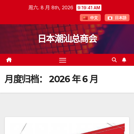
跳
周六. 8 月 8th, 2026
9:19:41 AM
至
中文
日本語
内
容
日本潮汕总商会
月度归档：
2026 年 6 月